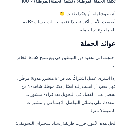
تكلفة الحملة الموطّنة) / تكلفة الحملة الموطّنة) × 100
أنيقة وشاملة. أو هكذا ظننت 🫠.
أصبحت الأمور أكثر تعقيدًا عندما حاولت حساب تكلفة
الحملة وعائد الحملة.
عوائد الحملة
احتجت إلى تحديد دور التوطين في بيع منتج SaaS الخاص
بنا.
إذا اشترى عميل اشتراكًا بعد قراءة منشور مدونة موطّن،
فهل يجب أن أنسب إليه أيضًا إعلانًا موطنًا شاهده؟ من
يحصل على الفضل في التحويل بعد قراءة منشورات
متعددة على وسائل التواصل الاجتماعي ومنشورات
المدونة؟ ذُعر!
لحل هذه الأمور، قررت طريقة إسناد لمحتواي التسويقي: