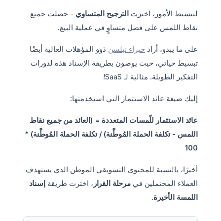
لتبسيط الأمور، اخترت
الترجيح المتساوي
- حصلت جميع
نقاط اللمس على فضل متساوٍ في عملية البيع.
على ما يبدو، أراد
خبراء نيلسن
ذوو المؤهلات العالية أيضًا
تبسيط حياتي، حيث يوصون بطريقة الإسناد هذه لدورات
التفكير الطويلة. مثالية لـ SaaS!
إليك صيغة عائد الاستثمار التي استخدمتها:
عائد الاستثمار للّمسات المتعددة = (العائد من جميع نقاط
اللمس - تكلفة الحملة المُوطَّنة) / تكلفة الحملة المُوطَّنة) *
100
أخيرًا، بالنسبة للمحتوى التسويقي الموطن الذي يستهدف
العملاء المحتملين في
مرحلة القرار
، اخترت طريقة
إسناد
اللمسة الأخيرة
.