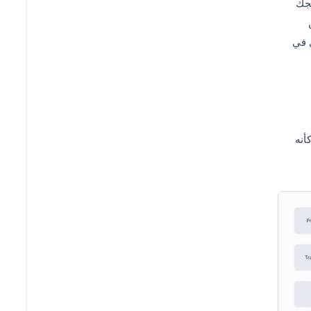
جك
ى في
أنه