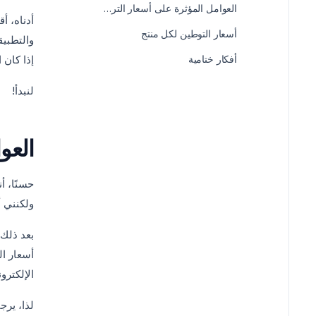
العوامل المؤثرة على أسعار الترجمة والتحرير
أدناه، أ
أسعار التوطين لكل منتج
والتطبيق
أفكار ختامية
إذا كان
لنبدأ!
العو
حسنًا، أ
ولكنني 
بعد ذلك،
أسعار ال
الإلكترو
لذا، يرج