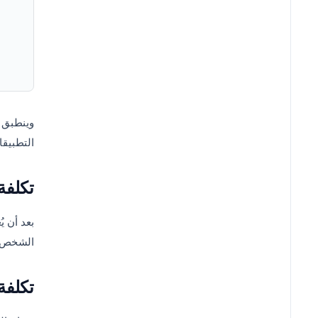
وينطبق ه
التطبيق
تكلفة
بعد أن ي
الشخص ع
تكلفة 