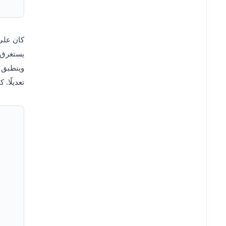
كان على 
يستغرق ذل
وينطبق 
تعديلًا.