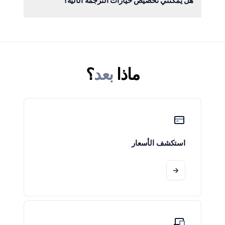
هل يمكنني تخصيص خيارات الترجمة الآلية؟
وMicrosoft Translator، وAmazon Translate،
وDeepL. نحن نعمل باستمرار على توسيع نطاق
نعم، يمكنك مواءمة مخرجات الترجمة الآلية مع
موفري خدمات الترجمة الآلية، لذا ترقبوا التحديثات.
مدخلات قاموس المصطلحات أو إعادة الصياغة أو
حتى الترجمات الأقصر ببضع نقرات فقط.
ماذا
بعد
؟
استكشف الأسعار
->