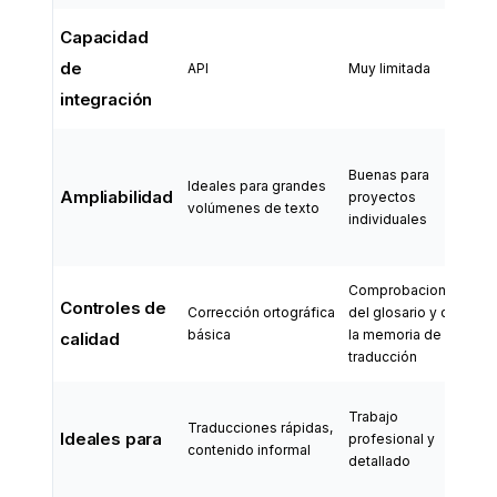
Capacidad
Am
de
API
Muy limitada
int
integración
Ide
Buenas para
ges
Ideales para grandes
Ampliabilidad
proyectos
múl
volúmenes de texto
individuales
pro
es
Comprobaciones
Co
Controles de
Corrección ortográfica
del glosario y de
exh
básica
la memoria de
ma
calidad
traducción
au
Ge
Trabajo
Traducciones rápidas,
pr
Ideales para
profesional y
contenido informal
co
detallado
mul