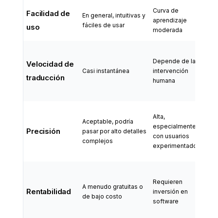
Curva de
Pod
Facilidad de
En general, intuitivas y
aprendizaje
fo
fáciles de usar
uso
moderada
su
Ráp
Depende de la
op
Velocidad de
Casi instantánea
intervención
la 
traducción
humana
de 
tra
Ex
Alta,
Aceptable, podría
alt
especialmente
Precisión
pasar por alto detalles
tra
con usuarios
complejos
aut
experimentados
hu
Cos
Requieren
el
A menudo gratuitas o
Rentabilidad
inversión en
ef
de bajo costo
software
gr
pr