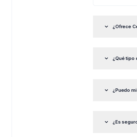
¿Ofrece Ce
Centus permite 
Además, ofrece 
¿Qué tipo 
colaborativa.
Centus permite 
mensajes en rede
¿Puedo mig
comunicación mu
Sí, Centus permi
hacerlo, basta c
¿Es segur
compatibles. Ad