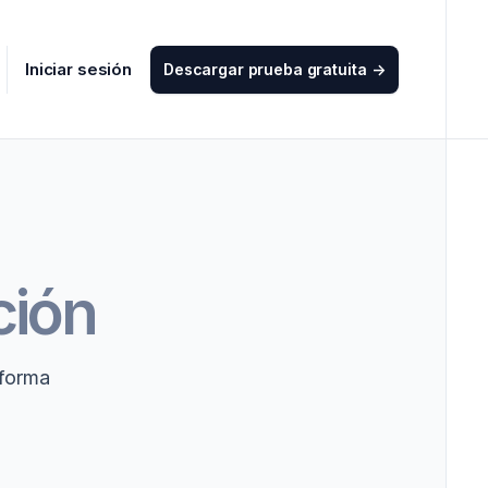
Iniciar sesión
Descargar prueba gratuita
->
ción
aforma