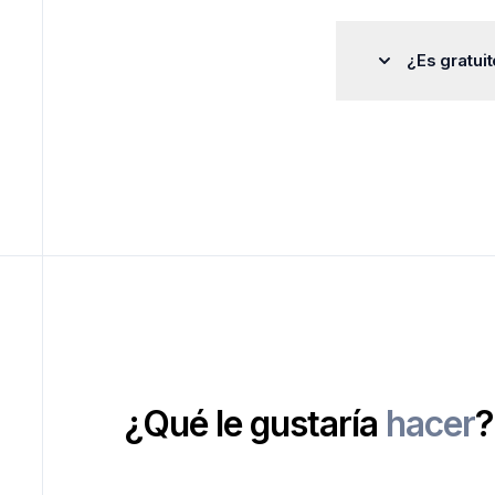
traducción al cr
Por supuesto. E
de nuestros usua
¿Es gratui
Centus cuenta c
No, pero está di
RGPD y los marc
descargar la
ver
adaptan a su for
Para ver más i
consultar
este e
¿Qué le gustaría
hacer
?