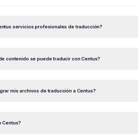
ntus servicios profesionales de traducción?
conectarse con proveedores independientes de servicios de tra
todas las herramientas necesarias para traducir contenidos de fo
de contenido se puede traducir con Centus?
traducir software, aplicaciones, juegos, webs, correos, anuncios
s, materiales de atención al cliente y casi cualquier elemento ne
rar mis archivos de traducción a Centus?
ltilingüe.
te migrar los archivos de cualquier solución de traducción a la pl
on enviar los archivos de traducción en uno de los múltiples form
o Centus?
emás, los usuarios pueden añadir sus propios glosarios y memor