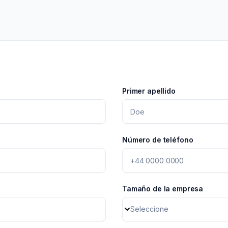
rketing
->
Organizaciones no lucrativas
er todas las soluciones
->
Primer apellido
Número de teléfono
Tamaño de la empresa
Seleccione