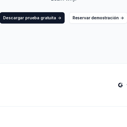
rketing
->
Organizaciones no lucrativas
Descargar prueba gratuita
->
Reservar demostración
->
er todas las soluciones
->