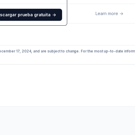
Learn more
->
scargar prueba gratuita
->
December 17, 2024, and are subject to change. For the most up-to-date inform