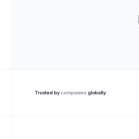
->
Profesionales de ma
V
Trusted by
companies
globally