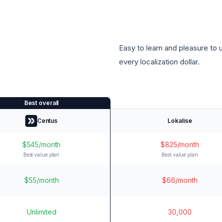
Easy to learn and pleasure to 
every localization dollar.
Best overall
Centus
Lokalise
$545/month
$825/month
Best value plan
Best value plan
$55/month
$66/month
Unlimited
30,000