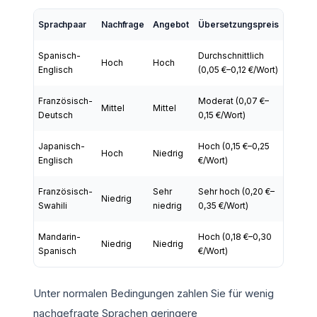
Sprachpaar
Nachfrage
Angebot
Übersetzungspreis
Spanisch-
Durchschnittlich
Hoch
Hoch
Englisch
(0,05 €–0,12 €/Wort)
Französisch-
Moderat (0,07 €–
Mittel
Mittel
Deutsch
0,15 €/Wort)
Japanisch-
Hoch (0,15 €–0,25
Hoch
Niedrig
Englisch
€/Wort)
Französisch-
Sehr
Sehr hoch (0,20 €–
Niedrig
Swahili
niedrig
0,35 €/Wort)
Mandarin-
Hoch (0,18 €–0,30
Niedrig
Niedrig
Spanisch
€/Wort)
Unter normalen Bedingungen zahlen Sie für wenig
nachgefragte Sprachen geringere