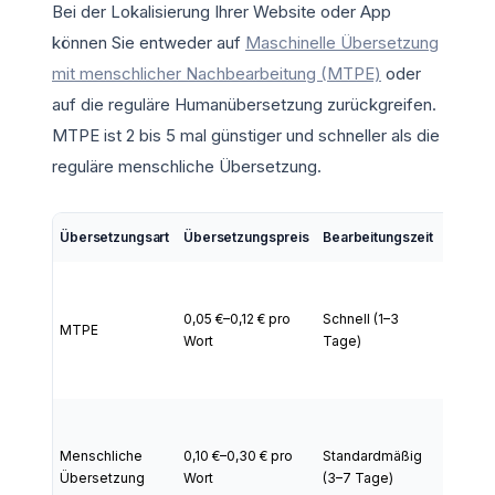
Bei der Lokalisierung Ihrer Website oder App
können Sie entweder auf
Maschinelle Übersetzung
mit menschlicher Nachbearbeitung (MTPE)
oder
auf die reguläre Humanübersetzung zurückgreifen.
MTPE ist 2 bis 5 mal günstiger und schneller als die
reguläre menschliche Übersetzung.
Übersetzungsart
Übersetzungspreis
Bearbeitungszeit
Anwend
Inhalte 
Text, k
0,05 €–0,12 € pro
Schnell (1–3
MTPE
Fristen
Wort
Tage)
gering
Komple
Inhalte,
hohe P
Menschliche
0,10 €–0,30 € pro
Standardmäßig
und
Übersetzung
Wort
(3–7 Tage)
Fachke