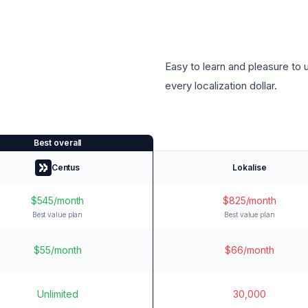
Easy to learn and pleasure to 
every localization dollar.
Best overall
Centus
Lokalise
$545/month
$825/month
Best value plan
Best value plan
$55/month
$66/month
Unlimited
30,000