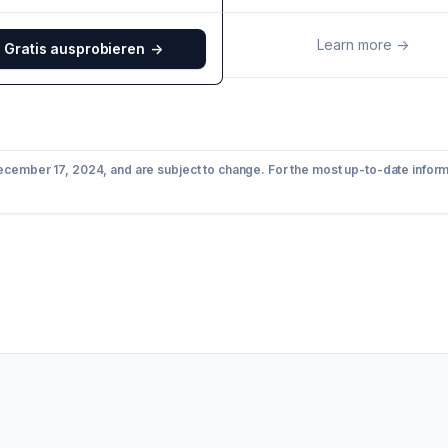
Learn more
->
Gratis ausprobieren
->
December 17, 2024, and are subject to change. For the most up-to-date inform