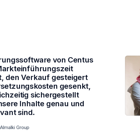
erungssoftware
von Centus
arkteinführungszeit
, den Verkauf gesteigert
setzungskosten
gesenkt,
chzeitig sichergestellt
nsere Inhalte genau und
evant sind.
 Almalki Group