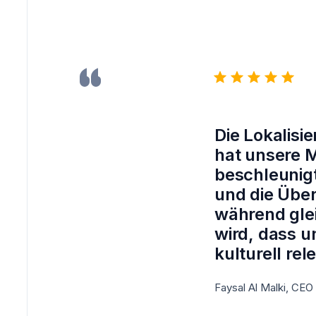
Die
Lokalisi
hat unsere
M
beschleunigt
und die
Über
während glei
wird, dass u
kulturell rel
Faysal Al Malki, CEO