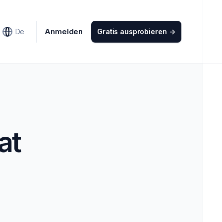
Anmelden
De
Gratis ausprobieren
->
at