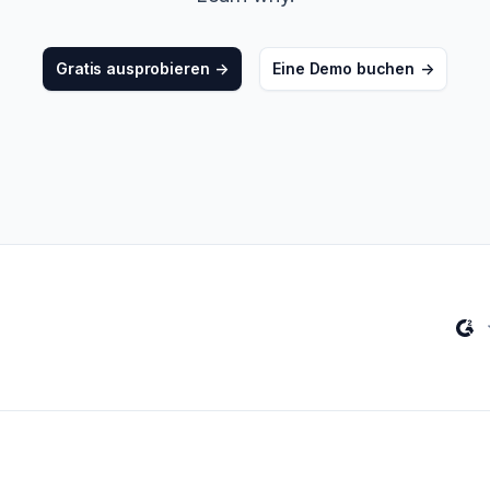
->
Non-Profits
Gratis ausprobieren
->
Eine Demo buchen
->
Alle Lösungen anzeigen
->