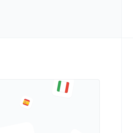
->
المسوّقون