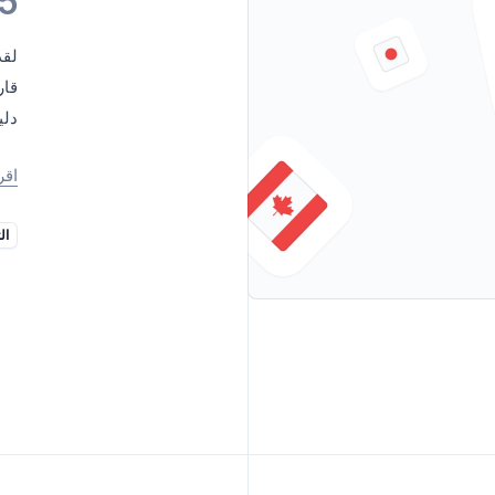
5
لقد
قار
دلي
اقر
ال